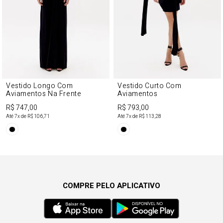
Vestido Longo Com
Vestido Curto Com
Aviamentos Na Frente
Aviamentos
R$ 747,00
R$ 793,00
Até
7
x de
R$ 106,71
Até
7
x de
R$ 113,28
COMPRE PELO APLICATIVO