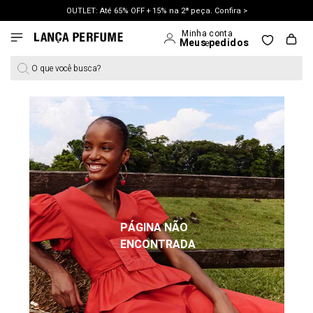
OUTLET: Até 65% OFF + 15% na 2ª peça. Confira >
LANÇAMENTO PRIMAVERA 27. Clique e aproveite.
O que você busca?
PÁGINA NÃO
ENCONTRADA