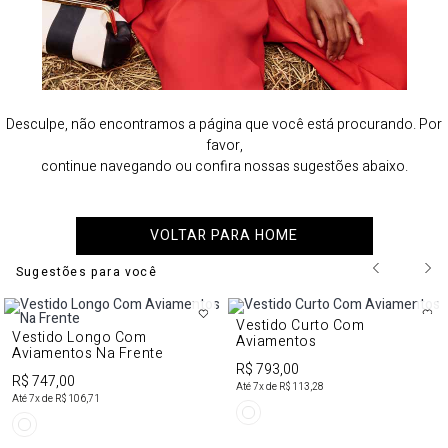
Desculpe, não encontramos a página que você está procurando. Por
favor,
continue navegando ou confira nossas sugestões abaixo.
VOLTAR PARA HOME
Sugestões para você
Vestido Curto Com
Vestido Longo Com
Aviamentos
Aviamentos Na Frente
R$ 793,00
R$ 747,00
Até
7
x de
R$ 113,28
Até
7
x de
R$ 106,71