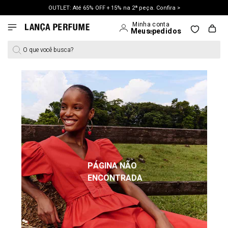
OUTLET: Até 65% OFF + 15% na 2ª peça. Confira >
LANÇAMENTO PRIMAVERA 27. Clique e aproveite.
O que você busca?
PÁGINA NÃO
ENCONTRADA