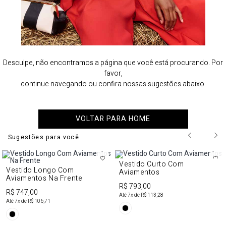
Desculpe, não encontramos a página que você está procurando. Por
favor,
continue navegando ou confira nossas sugestões abaixo.
VOLTAR PARA HOME
Sugestões para você
Vestido Curto Com
Vestido Longo Com
Aviamentos
Aviamentos Na Frente
R$ 793,00
R$ 747,00
Até
7
x de
R$ 113,28
Até
7
x de
R$ 106,71