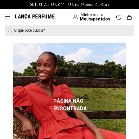
OUTLET: Até 65% OFF + 15% na 2ª peça. Confira >
LANÇAMENTO PRIMAVERA 27. Clique e aproveite.
O que você busca?
PÁGINA NÃO
ENCONTRADA