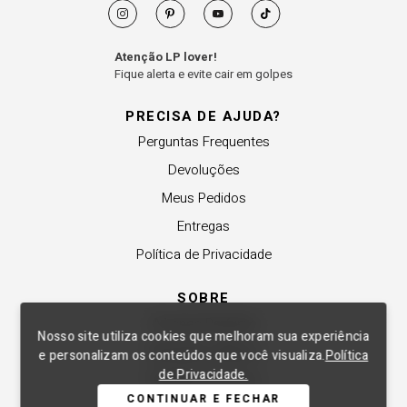
Atenção LP lover!
Fique alerta e evite cair em golpes
PRECISA DE AJUDA?
Perguntas Frequentes
Devoluções
Meus Pedidos
Entregas
Política de Privacidade
SOBRE
A Lança Perfume
Nosso site utiliza cookies que melhoram sua experiência
Revender a Marca
e personalizam os conteúdos que você visualiza.
Política
de Privacidade.
Trabalhe Conosco
CONTINUAR E FECHAR