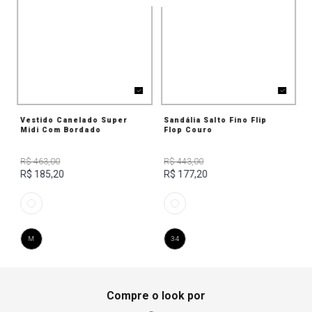
Vestido Canelado Super
Sandália Salto Fino Flip
Midi Com Bordado
Flop Couro
R$ 463,00
R$ 443,00
R$ 185,20
R$ 177,20
M
34
Compre o look por