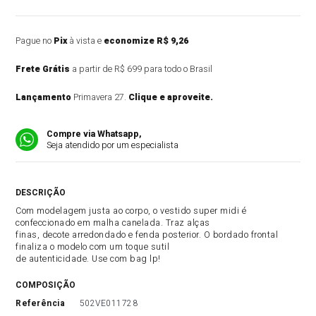
Pague no
Pix
à vista e
economize R$ 9,26
Frete Grátis
a partir de R$ 699 para todo o Brasil
Lançamento
Primavera 27.
Clique e aproveite.
Compre via Whatsapp,
Seja atendido por um especialista
DESCRIÇÃO DO PRODUTO
Com modelagem justa ao corpo, o vestido super midi é
confeccionado em malha canelada. Traz alças
finas, decote arredondado e fenda posterior. O bordado frontal
finaliza o modelo com um toque sutil
de autenticidade. Use com bag lp!
COMPOSIÇÃO
referência
502VE011728