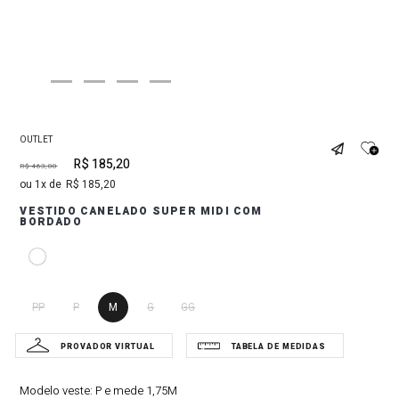
OUTLET
R$
185
,
20
R$
463
,
00
1
R$
185
,
20
VESTIDO CANELADO SUPER MIDI COM
BORDADO
PP
P
M
G
GG
Modelo veste:
P e mede 1,75M