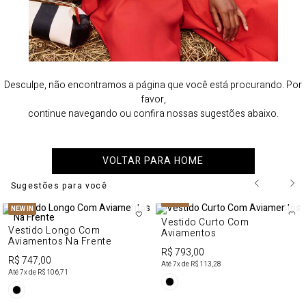
Desculpe, não encontramos a página que você está procurando. Por
favor,
continue navegando ou confira nossas sugestões abaixo.
VOLTAR PARA HOME
Sugestões para você
NEW IN
NEW IN
Vestido Curto Com
Vestido Longo Com
Aviamentos
Aviamentos Na Frente
R$ 793,00
R$ 747,00
Até
7
x de
R$ 113,28
Até
7
x de
R$ 106,71