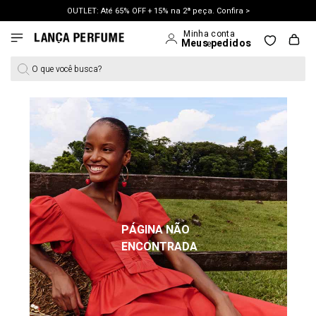
OUTLET: Até 65% OFF + 15% na 2ª peça. Confira >
O que você busca?
PÁGINA NÃO
ENCONTRADA