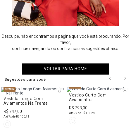
Desculpe, não encontramos a página que você está procurando. Por
favor,
continue navegando ou confira nossas sugestões abaixo.
VOLTAR PARA HOME
Sugestões para você
NEW IN
NEW IN
Vestido Curto Com
Vestido Longo Com
Aviamentos
Aviamentos Na Frente
R$ 793,00
R$ 747,00
Até
7
x de
R$ 113,28
Até
7
x de
R$ 106,71