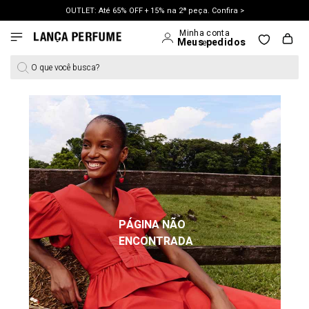
OUTLET: Até 65% OFF + 15% na 2ª peça. Confira >
LANÇAMENTO PRIMAVERA 27. Clique e aproveite.
O que você busca?
PÁGINA NÃO
ENCONTRADA