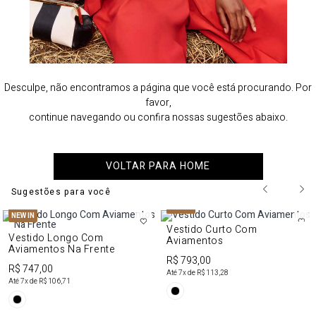
Desculpe, não encontramos a página que você está procurando. Por
favor,
continue navegando ou confira nossas sugestões abaixo.
VOLTAR PARA HOME
Sugestões para você
NEW IN
NEW IN
Vestido Curto Com
Vestido Longo Com
Aviamentos
Aviamentos Na Frente
R$ 793,00
R$ 747,00
Até
7
x de
R$ 113,28
Até
7
x de
R$ 106,71