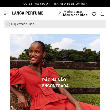
OUTLET: Até 65% OFF + 15% na 2ª peça. Confira >
LANÇAMENTO PRIMAVERA 27. Clique e aproveite.
O que você busca?
PÁGINA NÃO
ENCONTRADA