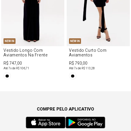
NEW IN
NEW IN
Vestido Longo Com
Vestido Curto Com
Aviamentos Na Frente
Aviamentos
R$ 747,00
R$ 793,00
Até
7
x de
R$ 106,71
Até
7
x de
R$ 113,28
COMPRE PELO APLICATIVO