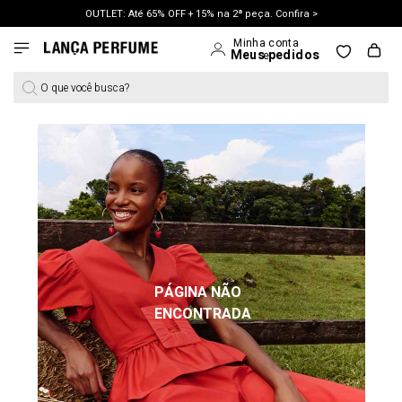
OUTLET: Até 65% OFF + 15% na 2ª peça. Confira >
LANÇAMENTO PRIMAVERA 27. Clique e aproveite.
O que você busca?
PÁGINA NÃO
ENCONTRADA