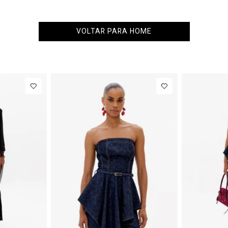
VOLTAR PARA HOME
34
36
38
40
PP
P
M
G
 IN
NEW IN
ça Jeans
R$ 863,00
Colete
R$ 863
rel
Alfaiataria
Até
8
x de
R$ 107,87
Até
8
x de
R$ 107,87
tura
Com Linho
dia