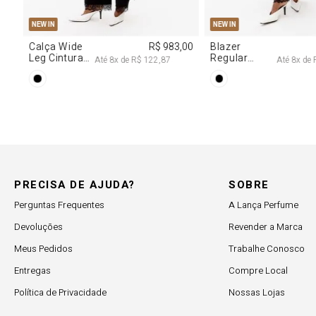
M
G
R$ 2.997,00
Até
8
x de
R$ 374,62
PRECISA DE AJUDA?
SOBRE
Perguntas Frequentes
A Lança Perfume
Devoluções
Revender a Marca
Meus Pedidos
Trabalhe Conosco
Entregas
Compre Local
Política de Privacidade
Nossas Lojas