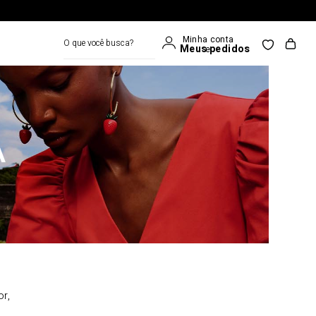
O que você busca?
A
or,