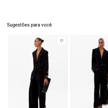
Sugestões para você
PP
P
M
G
NEW IN
NEW
Blazer
R$ 1.777,00
Cal
Regular
Bar
Até
8
x de
R$ 222,12
Manga Longa
Cin
Acetinado
Mé