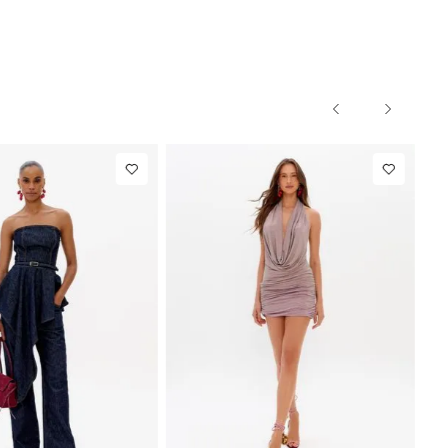
PP
P
M
G
PP
P
M
NEW IN
NEW IN
,00
Blazer Slim
R$ 1.297,00
Calça Reta
Com Linho
Com Linho
Até
8
x de
R$ 162,12
Até
8
x de