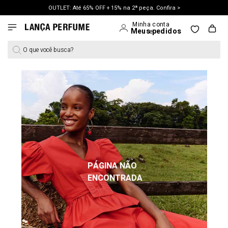
OUTLET: Até 65% OFF + 15% na 2ª peça. Confira >
LANÇAMENTO PRIMAVERA 27. Clique e aproveite.
O que você busca?
PÁGINA NÃO
ENCONTRADA