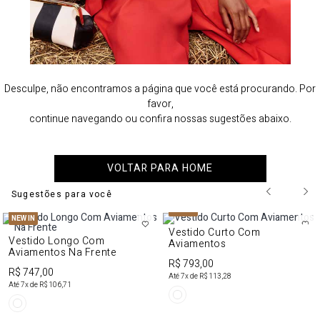
Desculpe, não encontramos a página que você está procurando. Por
favor,
continue navegando ou confira nossas sugestões abaixo.
VOLTAR PARA HOME
Sugestões para você
NEW IN
NEW IN
Vestido Curto Com
Vestido Longo Com
Aviamentos
Aviamentos Na Frente
R$ 793,00
R$ 747,00
Até
7
x de
R$ 113,28
Até
7
x de
R$ 106,71