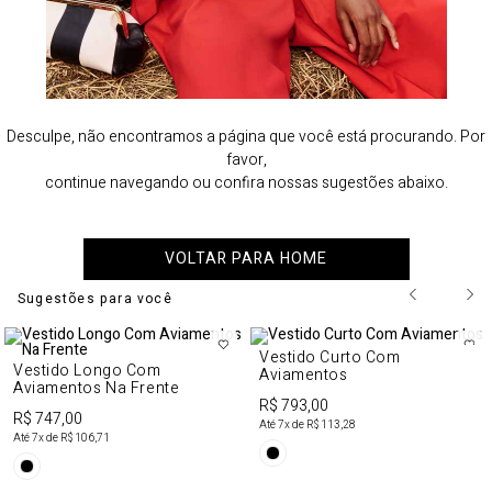
Desculpe, não encontramos a página que você está procurando. Por
favor,
continue navegando ou confira nossas sugestões abaixo.
VOLTAR PARA HOME
Sugestões para você
Vestido Curto Com
Vestido Longo Com
Aviamentos
Aviamentos Na Frente
R$ 793,00
R$ 747,00
Até
7
x de
R$ 113,28
Até
7
x de
R$ 106,71