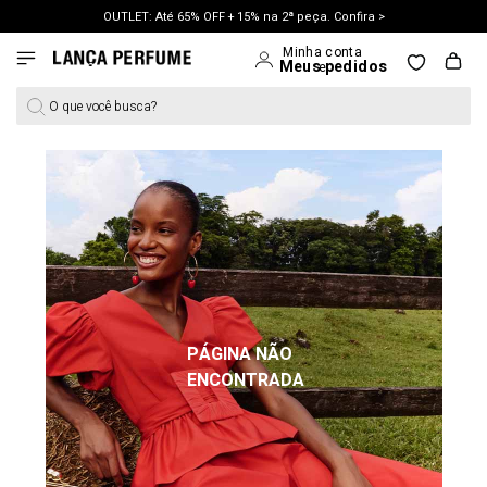
OUTLET: Até 65% OFF + 15% na 2ª peça. Confira >
O que você busca?
PÁGINA NÃO
ENCONTRADA