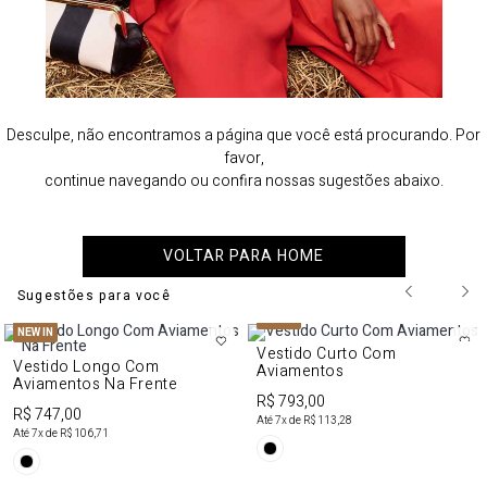
Desculpe, não encontramos a página que você está procurando. Por
favor,
continue navegando ou confira nossas sugestões abaixo.
VOLTAR PARA HOME
Sugestões para você
NEW IN
NEW IN
Vestido Curto Com
Vestido Longo Com
Aviamentos
Aviamentos Na Frente
R$ 793,00
R$ 747,00
Até
7
x de
R$ 113,28
Até
7
x de
R$ 106,71