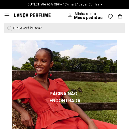
OUTLET: Até 65% OFF + 15% na 2ª peça. Confira >
LANÇAMENTO PRIMAVERA 27. Clique e aproveite.
O que você busca?
PÁGINA NÃO
ENCONTRADA