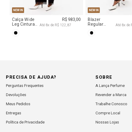
NEW IN
NEW IN
,00
Blazer
R$ 1.777,00
Calça Jeans
Regular
Barrel
Até
8
x de
R$ 222,12
Até
8
x de
Manga Longa
Cintura
Acetinado
Média
PRECISA DE AJUDA?
SOBRE
Perguntas Frequentes
A Lança Perfume
Devoluções
Revender a Marca
Meus Pedidos
Trabalhe Conosco
Entregas
Compre Local
Política de Privacidade
Nossas Lojas