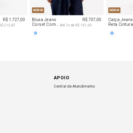
NEW IN
NEW IN
R$ 863,00
Colete
R$ 863,00
Blazer Slim
Alfaiataria
Com Linho
R$ 107,87
Até
8
x de
R$ 107,87
Com Linho
APOIO
Central de Atendimento