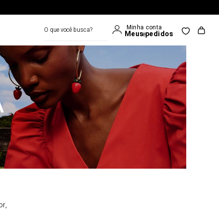
O que você busca?
A
or,