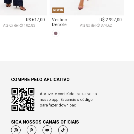
NEW IN
R$ 1.297,00
Calça Reta
R$ 863,00
Com Linho
Até
8
x de
R$ 162,12
Até
8
x de
R$ 107,87
COMPRE PELO APLICATIVO
Aproveite conteúdo exclusivo no
nosso app. Escaneie o código
para fazer download
SIGA NOSSOS CANAIS OFICIAIS