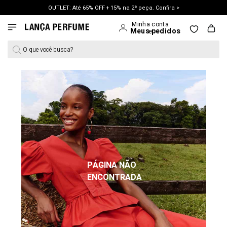
OUTLET: Até 65% OFF + 15% na 2ª peça. Confira >
LANÇAMENTO PRIMAVERA 27. Clique e aproveite.
O que você busca?
PÁGINA NÃO
ENCONTRADA