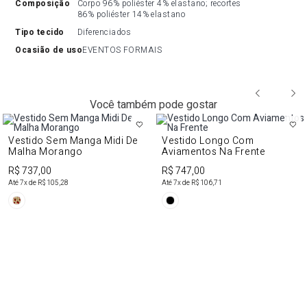
composição
Corpo 96% poliéster 4% elastano; recortes 
86% poliéster 14% elastano
tipo tecido
Diferenciados
ocasião de uso
EVENTOS FORMAIS
Você também pode gostar
Vestido Sem Manga Midi De
Vestido Longo Com
Malha Morango
Aviamentos Na Frente
R$ 737,00
R$ 747,00
Até
7
x de
R$ 105,28
Até
7
x de
R$ 106,71