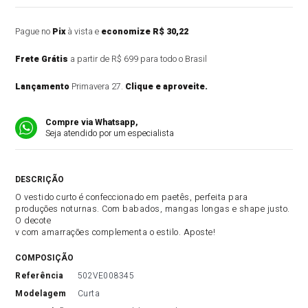
Pague no
Pix
à vista e
economize R$ 30,22
Frete Grátis
a partir de R$ 699 para todo o Brasil
Lançamento
Primavera 27.
Clique e aproveite.
Compre via Whatsapp,
Seja atendido por um especialista
DESCRIÇÃO DO PRODUTO
O vestido curto é confeccionado em paetês, perfeita para
produções noturnas. Com babados, mangas longas e shape justo.
O decote
v com amarrações complementa o estilo. Aposte!
COMPOSIÇÃO
referência
502VE008345
modelagem
Curta