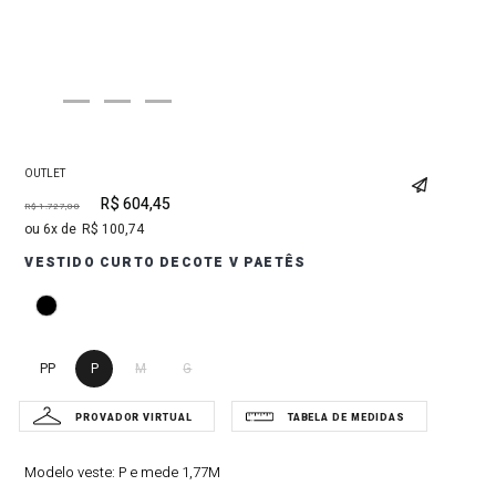
OUTLET
R$
604
,
45
R$
1
.
727
,
00
6
R$
100
,
74
VESTIDO CURTO DECOTE V PAETÊS
PP
P
M
G
Modelo veste:
P e mede 1,77M