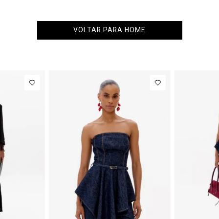
VOLTAR PARA HOME
40
PP
P
M
G
PP
NEW IN
NEW IN
R$ 863,00
Colete
R$ 863,00
Blazer Sli
Alfaiataria
Com Linh
de
R$ 107,87
Até
8
x de
R$ 107,87
Com Linho