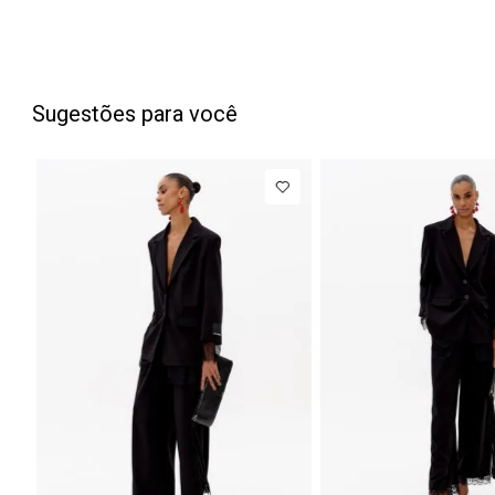
Sugestões para você
PP
P
M
G
34
36
38
NEW IN
NEW IN
Blazer
R$ 1.777,00
Calça Jeans
Regular
Barrel
Até
8
x de
R$ 222,12
Até
8
x 
Manga Longa
Cintura
Acetinado
Média