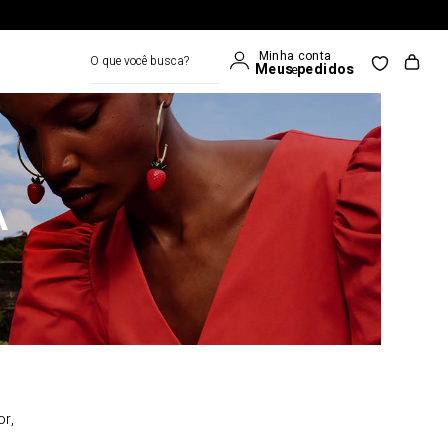
O que você busca?
A
or,