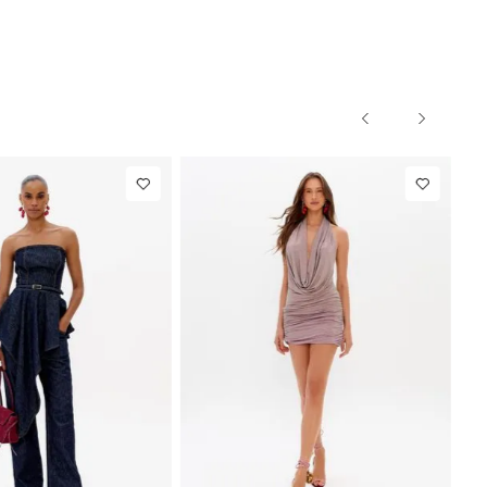
P
M
G
PP
P
M
G
NEW IN
m
R$ 1.297,00
Calça Reta
R$ 863,00
o
Com Linho
Até
8
x de
R$ 162,12
Até
8
x de
R$ 107,87