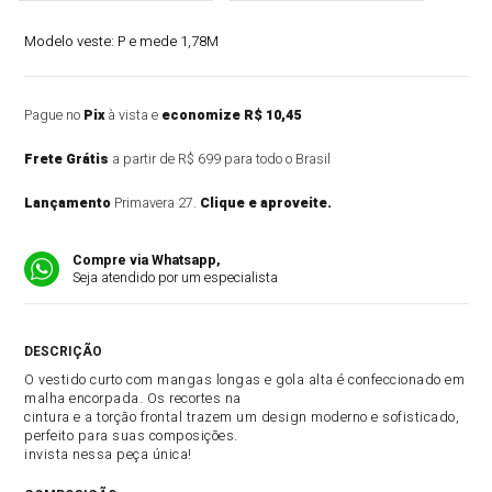
Modelo veste:
P e mede 1,78M
Pague no
Pix
à vista e
economize R$ 10,45
Frete Grátis
a partir de R$ 699 para todo o Brasil
Lançamento
Primavera 27.
Clique e aproveite.
Compre via Whatsapp,
Seja atendido por um especialista
DESCRIÇÃO DO PRODUTO
O vestido curto com mangas longas e gola alta é confeccionado em
malha encorpada. Os recortes na
cintura e a torção frontal trazem um design moderno e sofisticado,
perfeito para suas composições.
invista nessa peça única!