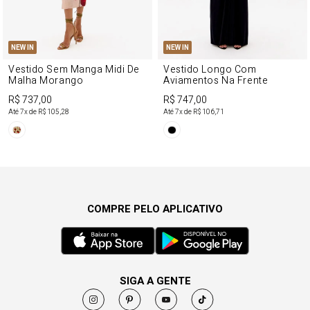
NEW IN
NEW IN
Vestido Sem Manga Midi De
Vestido Longo Com
Malha Morango
Aviamentos Na Frente
R$ 737,00
R$ 747,00
Até
7
x de
R$ 105,28
Até
7
x de
R$ 106,71
COMPRE PELO APLICATIVO
SIGA A GENTE