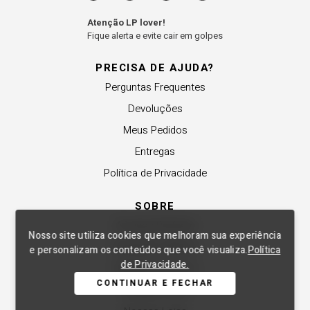
Atenção LP lover!
Fique alerta e evite cair em golpes
PRECISA DE AJUDA?
Perguntas Frequentes
Devoluções
Meus Pedidos
Entregas
Política de Privacidade
SOBRE
A Lança Perfume
Nosso site utiliza cookies que melhoram sua experiência
Revender a Marca
e personalizam os conteúdos que você visualiza.
Política
de Privacidade.
Trabalhe Conosco
CONTINUAR E FECHAR
Compre Local