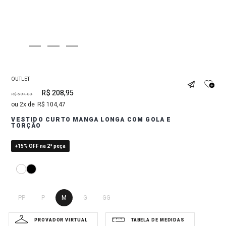
OUTLET
R$
208
,
95
R$
597
,
00
2
R$
104
,
47
VESTIDO CURTO MANGA LONGA COM GOLA E
TORÇÃO
+15% OFF na 2ª peça
PP
P
M
G
GG