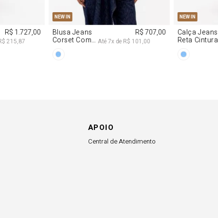
M
G
R$ 2.997,00
8
x de
R$ 374,62
APOIO
Central de Atendimento