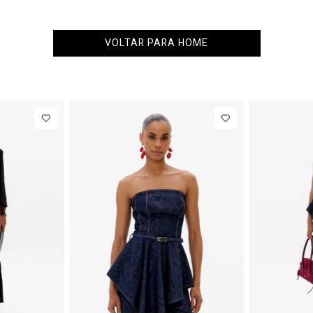
VOLTAR PARA HOME
PP
P
M
G
34
Blazer
R$ 1.777,00
Calça 
Regular
Barrel
Até
8
x de
R$ 222,12
Manga Longa
Cintura
Acetinado
Média