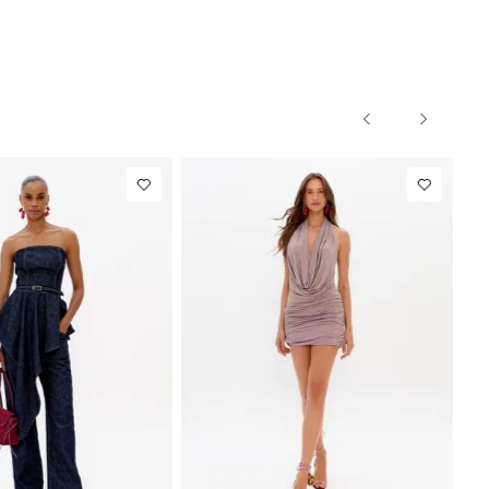
36
38
40
PP
P
M
G
Jeans
R$ 863,00
Colete
R$ 863,00
Alfaiataria
Até
8
x de
R$ 107,87
Até
8
x de
R$ 107,87
Com Linho