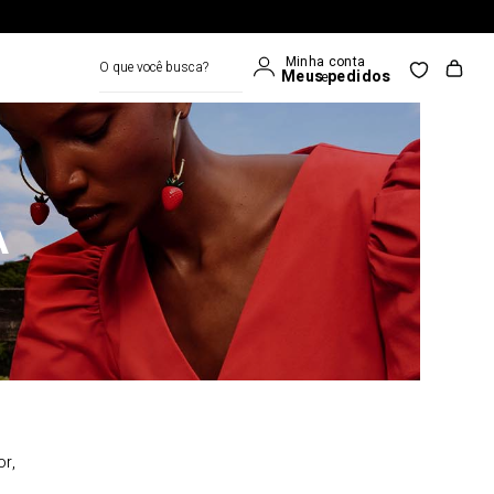
O que você busca?
A
or,