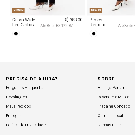
34
36
38
40
PP
P
NEW IN
NEW IN
 707,00
Calça Jeans
R$ 617,00
Vestido
Reta Cintura
Decote
,00
Até
6
x de
R$ 102,83
Até
Média
Degagê Com
Brilhos
PRECISA DE AJUDA?
SOBRE
Perguntas Frequentes
A Lança Perfume
Devoluções
Revender a Marca
Meus Pedidos
Trabalhe Conosco
Entregas
Compre Local
Política de Privacidade
Nossas Lojas