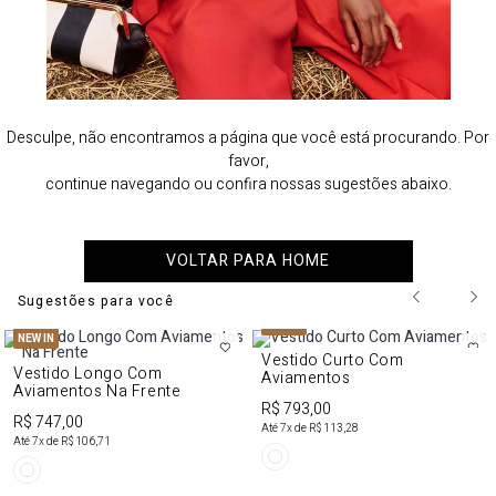
Desculpe, não encontramos a página que você está procurando. Por
favor,
continue navegando ou confira nossas sugestões abaixo.
VOLTAR PARA HOME
Sugestões para você
NEW IN
NEW IN
Vestido Curto Com
Vestido Longo Com
Aviamentos
Aviamentos Na Frente
R$ 793,00
R$ 747,00
Até
7
x de
R$ 113,28
Até
7
x de
R$ 106,71