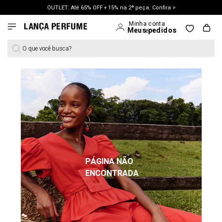
OUTLET: Até 65% OFF + 15% na 2ª peça. Confira >
LANÇAMENTO PRIMAVERA 27. Clique e aproveite.
O que você busca?
PÁGINA NÃO
ENCONTRADA