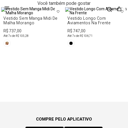
Você também pode gostar
Vestido Sem Manga Midi De
Vestido Longo Com
Malha Morango
Aviamentos Na Frente
R$ 737,00
R$ 747,00
Até
7
x de
R$ 105,28
Até
7
x de
R$ 106,71
COMPRE PELO APLICATIVO