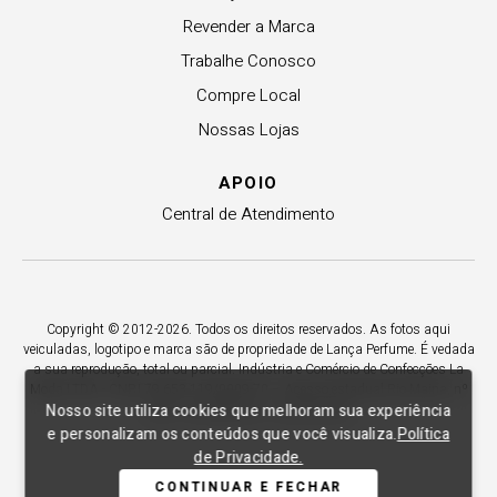
Revender a Marca
Trabalhe Conosco
Compre Local
Nossas Lojas
APOIO
Central de Atendimento
Copyright © 2012-2026. Todos os direitos reservados. As fotos aqui
veiculadas, logotipo e marca são de propriedade de Lança Perfume. É vedada
a sua reprodução, total ou parcial. Indústria e Comércio de Confecções La
Moda LTDA - CNPJ 79.653.119/0009-70 – Acesso estadual Rio Maina, nº
Nosso site utiliza cookies que melhoram sua experiência
1925 - Vila Macarini - Criciúma/SC.
e personalizam os conteúdos que você visualiza.
Política
de Privacidade.
CONTINUAR E FECHAR