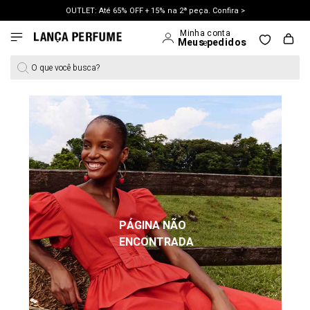
OUTLET: Até 65% OFF + 15% na 2ª peça. Confira >
LANÇAMENTO PRIMAVERA 27. Clique e aproveite.
O que você busca?
PÁGINA NÃO
ENCONTRADA