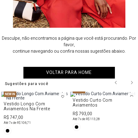
Desculpe, não encontramos a página que você está procurando. Por
favor,
continue navegando ou confira nossas sugestões abaixo.
VOLTAR PARA HOME
Sugestões para você
NEW IN
NEW IN
Vestido Curto Com
Vestido Longo Com
Aviamentos
Aviamentos Na Frente
R$ 793,00
R$ 747,00
Até
7
x de
R$ 113,28
Até
7
x de
R$ 106,71