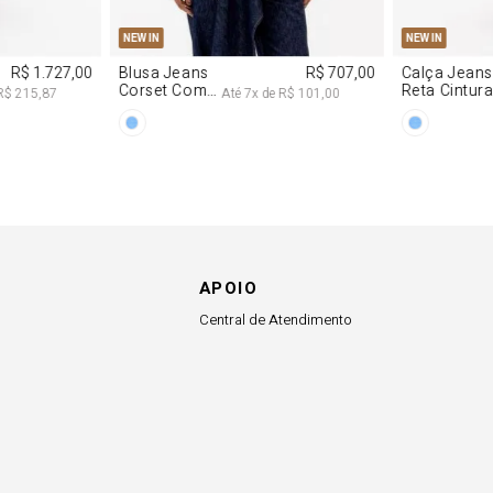
NEW IN
NEW IN
R$ 863,00
Colete
R$ 863,00
Blazer Slim
Alfaiataria
Com Linho
R$ 107,87
Até
8
x de
R$ 107,87
Com Linho
APOIO
Central de Atendimento