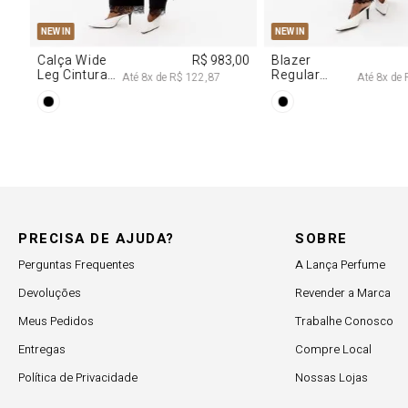
NEW IN
NEW IN
,00
Blazer
R$ 1.777,00
Calça Jeans
Regular
Barrel
Até
8
x de
R$ 222,12
Até
8
x de
Manga Longa
Cintura
Acetinado
Média
PRECISA DE AJUDA?
SOBRE
Perguntas Frequentes
A Lança Perfume
Devoluções
Revender a Marca
Meus Pedidos
Trabalhe Conosco
Entregas
Compre Local
Política de Privacidade
Nossas Lojas