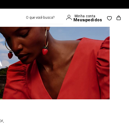
O que você busca?
A
or,