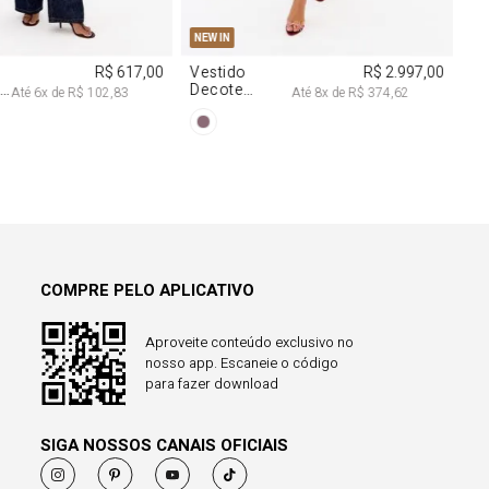
NEW IN
R$ 1.297,00
Calça Reta
R$ 863,00
Com Linho
Até
8
x de
R$ 162,12
Até
8
x de
R$ 107,87
COMPRE PELO APLICATIVO
Aproveite conteúdo exclusivo no
nosso app. Escaneie o código
para fazer download
SIGA NOSSOS CANAIS OFICIAIS