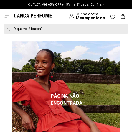
OUTLET: Até 65% OFF + 15% na 2ª peça. Confira >
LANÇAMENTO PRIMAVERA 27. Clique e aproveite.
O que você busca?
PÁGINA NÃO
ENCONTRADA