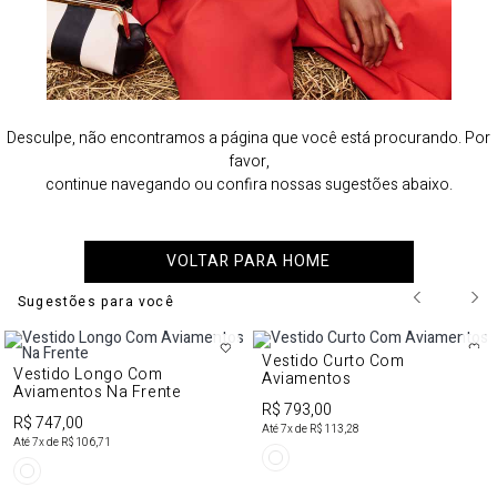
Desculpe, não encontramos a página que você está procurando. Por
favor,
continue navegando ou confira nossas sugestões abaixo.
VOLTAR PARA HOME
Sugestões para você
Vestido Curto Com
Vestido Longo Com
Aviamentos
Aviamentos Na Frente
R$ 793,00
R$ 747,00
Até
7
x de
R$ 113,28
Até
7
x de
R$ 106,71