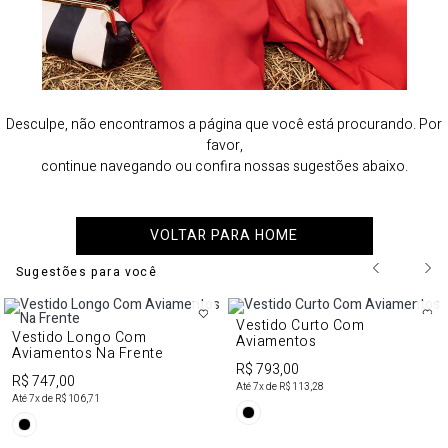
Desculpe, não encontramos a página que você está procurando. Por
favor,
continue navegando ou confira nossas sugestões abaixo.
VOLTAR PARA HOME
Sugestões para você
Vestido Curto Com
Vestido Longo Com
Aviamentos
Aviamentos Na Frente
R$ 793,00
R$ 747,00
Até
7
x de
R$ 113,28
Até
7
x de
R$ 106,71