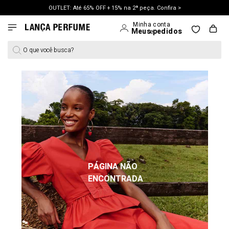
OUTLET: Até 65% OFF + 15% na 2ª peça. Confira >
LANÇAMENTO PRIMAVERA 27. Clique e aproveite.
O que você busca?
PÁGINA NÃO
ENCONTRADA