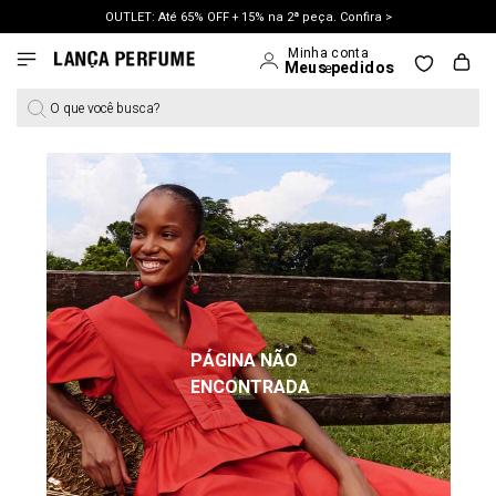
OUTLET: Até 65% OFF + 15% na 2ª peça. Confira >
LANÇAMENTO PRIMAVERA 27. Clique e aproveite.
O que você busca?
PÁGINA NÃO
ENCONTRADA