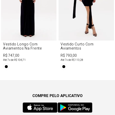
Vestido Longo Com
Vestido Curto Com
Aviamentos Na Frente
Aviamentos
R$ 747,00
R$ 793,00
Até
7
x de
R$ 106,71
Até
7
x de
R$ 113,28
COMPRE PELO APLICATIVO