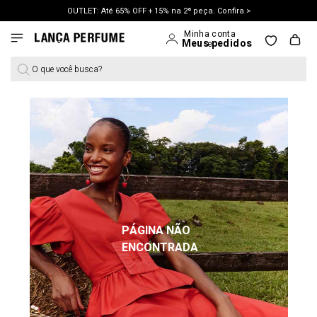
OUTLET: Até 65% OFF + 15% na 2ª peça. Confira >
LANÇAMENTO PRIMAVERA 27. Clique e aproveite.
O que você busca?
PÁGINA NÃO
ENCONTRADA