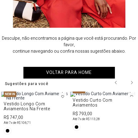
Desculpe, não encontramos a página que você está procurando. Por
favor,
continue navegando ou confira nossas sugestões abaixo.
VOLTAR PARA HOME
Sugestões para você
NEW IN
NEW IN
Vestido Curto Com
Vestido Longo Com
Aviamentos
Aviamentos Na Frente
R$ 793,00
R$ 747,00
Até
7
x de
R$ 113,28
Até
7
x de
R$ 106,71