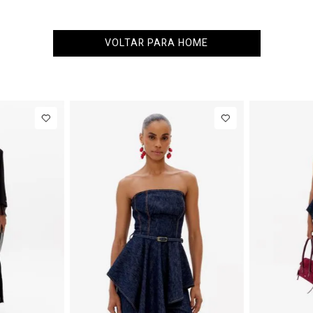
VOLTAR PARA HOME
PP
P
M
G
34
Blazer
R$ 1.777,00
Calça 
Regular
Barrel
Até
8
x de
R$ 222,12
Manga Longa
Cintura
Acetinado
Média