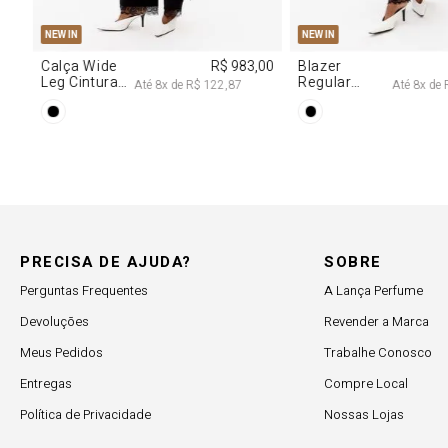
34
36
38
40
PP
P
NEW IN
NEW IN
 707,00
Calça Jeans
R$ 617,00
Vestido
Reta Cintura
Decote
,00
Até
6
x de
R$ 102,83
Até
Média
Degagê Com
Brilhos
PRECISA DE AJUDA?
SOBRE
Perguntas Frequentes
A Lança Perfume
Devoluções
Revender a Marca
Meus Pedidos
Trabalhe Conosco
Entregas
Compre Local
Política de Privacidade
Nossas Lojas