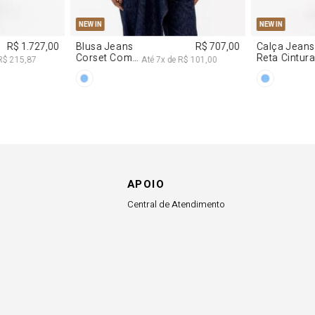
M
G
R$ 2.997,00
8
x de
R$ 374,62
APOIO
Central de Atendimento