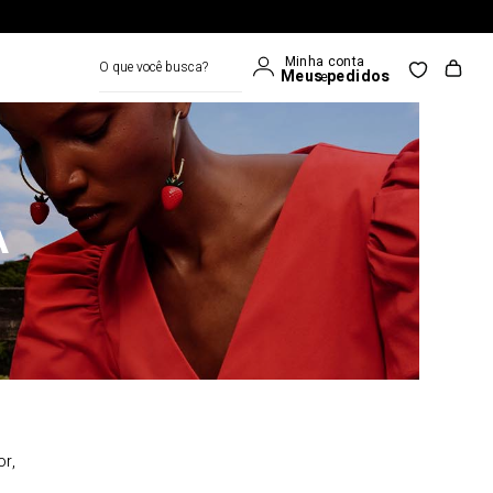
O que você busca?
A
or,