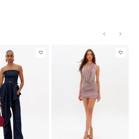
36
38
40
PP
P
M
G
Jeans
R$ 863,00
Colete
R$ 863,00
Alfaiataria
Até
8
x de
R$ 107,87
Até
8
x de
R$ 107,87
Com Linho