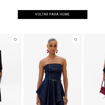
VOLTAR PARA HOME
NEW IN
NEW IN
R$ 863,00
Colete
R$ 863,00
Blazer Slim
Alfaiataria
Com Linho
R$ 107,87
Até
8
x de
R$ 107,87
Com Linho