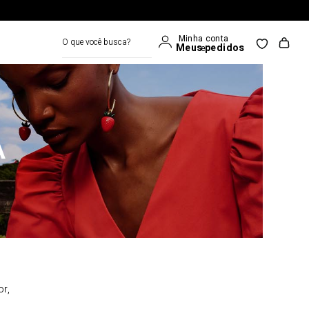
O que você busca?
A
or,