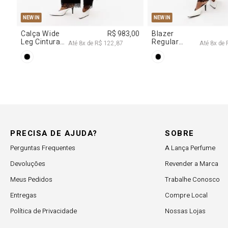
NEW IN
,00
Blazer
R$ 1.777,00
Regular
Até
8
x de
R$ 222,12
Manga Longa
Acetinado
PRECISA DE AJUDA?
SOBRE
Perguntas Frequentes
A Lança Perfume
Devoluções
Revender a Marca
Meus Pedidos
Trabalhe Conosco
Entregas
Compre Local
Política de Privacidade
Nossas Lojas