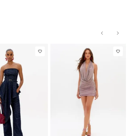
NEW IN
R$ 1.297,00
Calça Reta
R$ 863,00
Com Linho
Até
8
x de
R$ 162,12
Até
8
x de
R$ 107,87