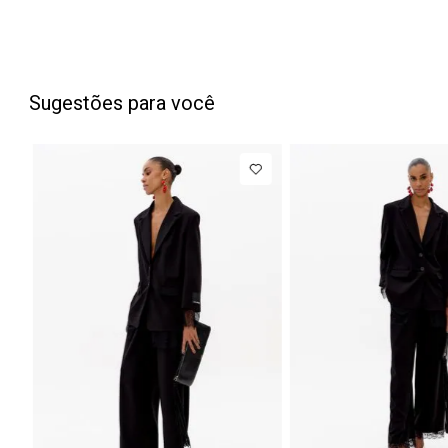
Sugestões para você
NEW IN
Calça Jeans
Barrel
Até
8
x de
Cintura
Média