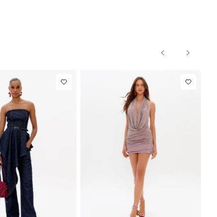
NEW IN
R$ 1.297,00
Calça Reta
R$ 863,00
Com Linho
Até
8
x de
R$ 162,12
Até
8
x de
R$ 107,87