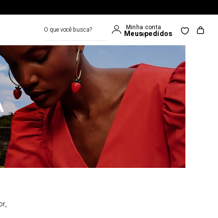
O que você busca?
A
or,