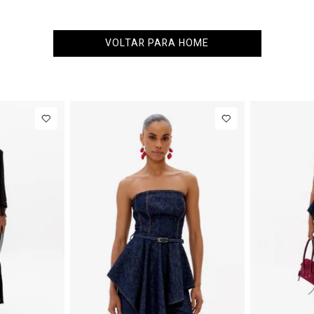
VOLTAR PARA HOME
NEW IN
NEW IN
R$ 863,00
Colete
R$ 863,00
Blazer Slim
Alfaiataria
Com Linho
R$ 107,87
Até
8
x de
R$ 107,87
Com Linho