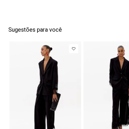
Sugestões para você
NEW IN
NEW IN
Blazer
R$ 1.777,00
Calça Jeans
Regular
Barrel
Até
8
x de
R$ 222,12
Até
8
x de
Manga Longa
Cintura
Acetinado
Média