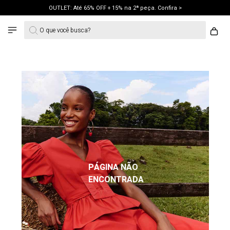
OUTLET: Até 65% OFF + 15% na 2ª peça. Confira >
O que você busca?
LANÇAMENTO PRIMAVERA 27. Clique e aproveite.
PÁGINA NÃO
ENCONTRADA