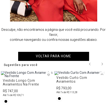
Desculpe, não encontramos a página que você está procurando. Por
favor,
continue navegando ou confira nossas sugestões abaixo.
VOLTAR PARA HOME
Sugestões para você
Vestido Curto Com
Vestido Longo Com
Aviamentos
Aviamentos Na Frente
R$ 793,00
R$ 747,00
Até
7
x de
R$ 113,28
Até
7
x de
R$ 106,71