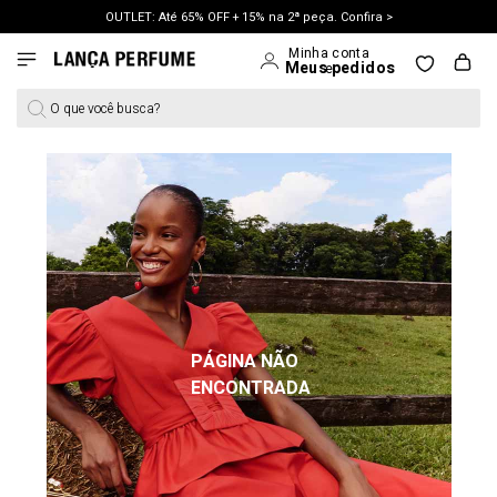
OUTLET: Até 65% OFF + 15% na 2ª peça. Confira >
LANÇAMENTO PRIMAVERA 27. Clique e aproveite.
O que você busca?
PÁGINA NÃO
ENCONTRADA