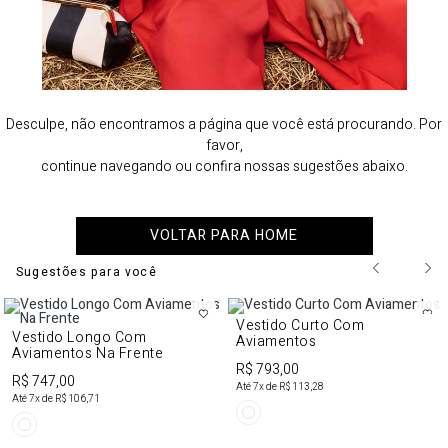
Desculpe, não encontramos a página que você está procurando. Por
favor,
continue navegando ou confira nossas sugestões abaixo.
VOLTAR PARA HOME
Sugestões para você
Vestido Curto Com
Vestido Longo Com
Aviamentos
Aviamentos Na Frente
R$ 793,00
R$ 747,00
Até
7
x de
R$ 113,28
Até
7
x de
R$ 106,71