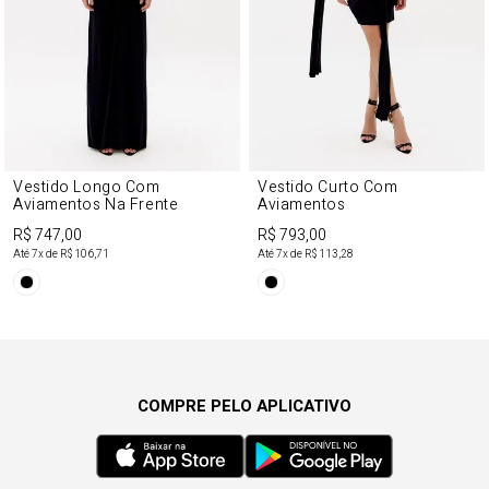
Vestido Longo Com
Vestido Curto Com
Aviamentos Na Frente
Aviamentos
R$ 747,00
R$ 793,00
Até
7
x de
R$ 106,71
Até
7
x de
R$ 113,28
COMPRE PELO APLICATIVO