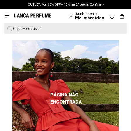
OUTLET: Até 65% OFF + 15% na 2ª peça. Confira >
LANÇAMENTO PRIMAVERA 27. Clique e aproveite.
O que você busca?
PÁGINA NÃO
ENCONTRADA