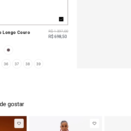
R$ 1.397,00
o Longo Couro
R$ 698,50
36
37
38
39
de gostar