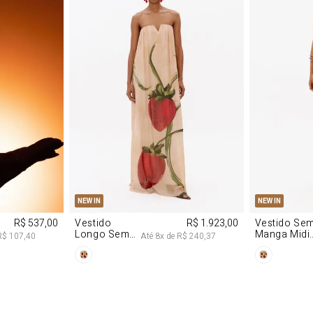
M
G
PP
P
NEW IN
NEW IN
R$ 537,00
Vestido
R$ 1.923,00
Vestido Se
Longo Sem
Manga Midi
R$ 107,40
Até
8
x de
R$ 240,37
Alças De
De Malha
Chiffon
Morango
Morango