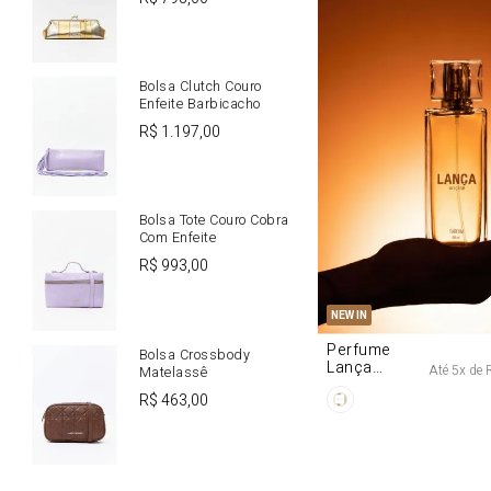
Bolsa Clutch Couro
Enfeite Barbicacho
R$
1
.
197
,
00
Bolsa Tote Couro Cobra
Com Enfeite
R$
993
,
00
U
NEW IN
Perfume
Bolsa Crossbody
Lança
Até
5
x de
Matelassê
Origine 50ml
R$
463
,
00