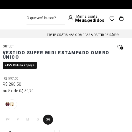
O que você busca?
FRETE GRÁTIS NAS COMPRAS A PARTIR DE R$699
FRETE GRÁTIS ACIMA DE R$699,00
OUTLET
FRETE GRÁTIS NAS COMPRAS A PARTIR DE R$699
VESTIDO SUPER MIDI ESTAMPADO OMBRO
ÚNICO
FRETE GRÁTIS ACIMA DE R$699,00
+15% OFF na 2ª peça
FRETE GRÁTIS NAS COMPRAS A PARTIR DE R$699
R$
597
,
00
R$
298
,
50
5
R$
59
,
70
PP
P
M
G
GG