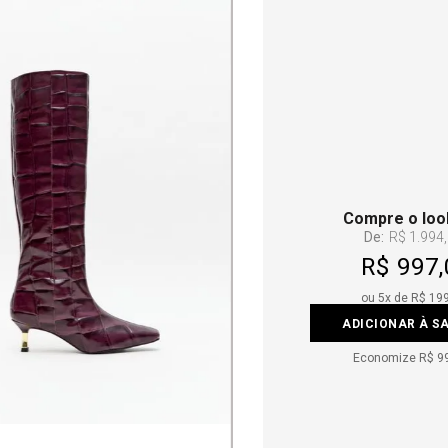
Compre o loo
De:
R$ 1.994
R$ 997,
ou
5
x de
R$ 19
ADICIONAR À S
Economize
R$ 9