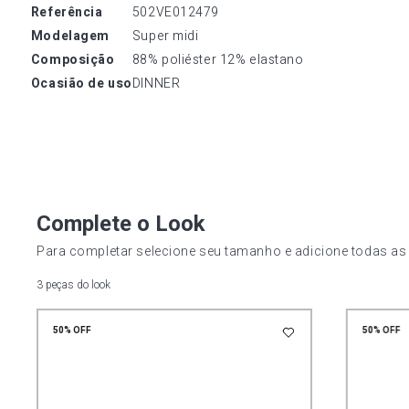
referência
502VE012479
modelagem
Super midi
composição
88% poliéster 12% elastano
ocasião de uso
DINNER
Complete o Look
Para completar selecione seu tamanho e adicione todas as
3 peças do look
50%
OFF
50%
OFF