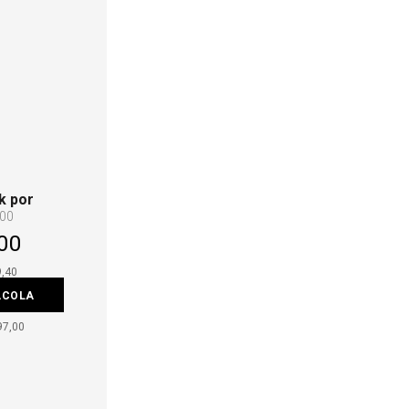
k por
,00
00
9,40
ACOLA
97,00