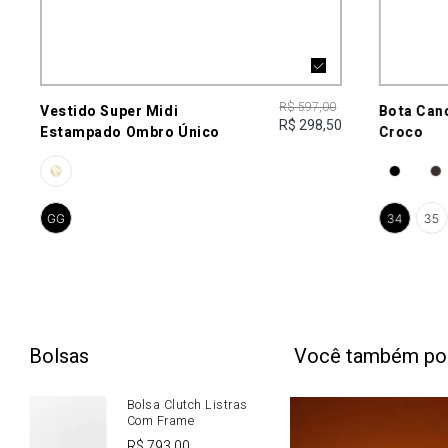
R$ 597,00
Vestido Super Midi
Bota Can
R$ 298,50
Estampado Ombro Único
Croco
GG
34
35
Bolsas
Você também po
Bolsa Clutch Listras
Com Frame
R$
793
,
00