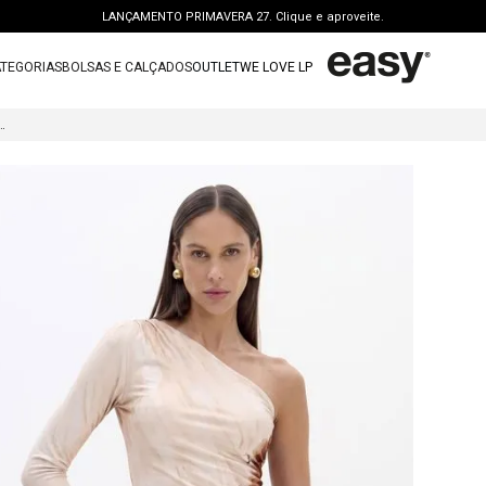
LANÇAMENTO PRIMAVERA 27. Clique e aproveite.
PERSONAL SHOPPER | garanta benefícios exclusivos. CONSULTAR >
TEGORIAS
BOLSAS E CALÇADOS
OUTLET
WE LOVE LP
FRETE GRÁTIS | a partir de R$ 699. APROVEITAR >
TERMOS MAIS BUSCADOS
OUTLET: ATÉ 65% OFF + 15 OFF NA 2ª PEÇA. Compre Agora >
MIDI ESTAMPADO OMBRO ÚNICO
1
º
vestido
LANÇAMENTO PRIMAVERA 27. Clique e aproveite.
2
º
bolsa
3
º
calca jeans
4
º
blusa
5
º
calca
6
º
vestido curto
7
º
bota
8
º
t shirt
9
º
regata
10
º
tenis