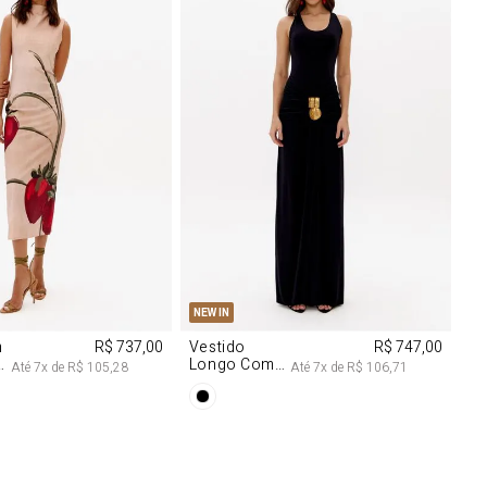
M
G
PP
P
M
G
NEW IN
m
R$ 737,00
Vestido
R$ 747,00
Longo Com
Até
7
x de
R$ 105,28
Até
7
x de
R$ 106,71
Aviamentos
Na Frente