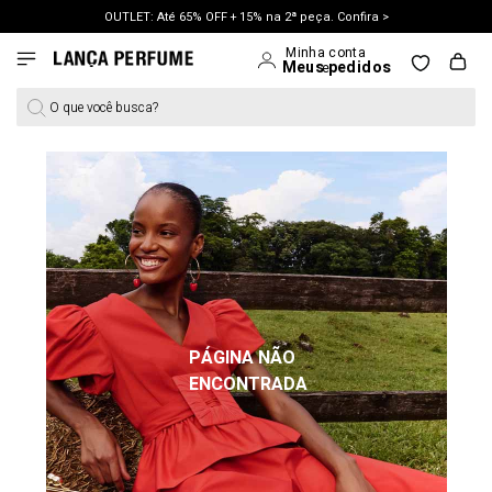
OUTLET: Até 65% OFF + 15% na 2ª peça. Confira >
LANÇAMENTO PRIMAVERA 27. Clique e aproveite.
O que você busca?
PÁGINA NÃO
ENCONTRADA