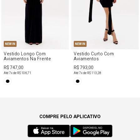
NEW IN
NEW IN
Vestido Longo Com
Vestido Curto Com
Aviamentos Na Frente
Aviamentos
R$ 747,00
R$ 793,00
Até
7
x de
R$ 106,71
Até
7
x de
R$ 113,28
COMPRE PELO APLICATIVO