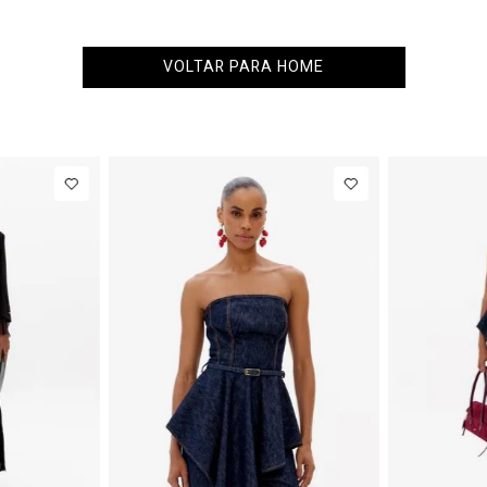
VOLTAR PARA HOME
PP
P
Blazer
Regular
Manga Longa
Acetinado