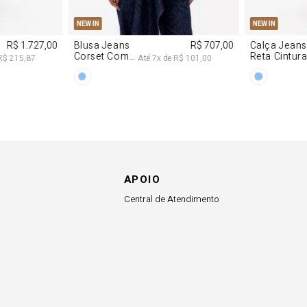
0
PP
P
M
G
NEW IN
R$ 617,00
Vestido
R$ 2.997,00
Decote
 102,83
Até
8
x de
R$ 374,62
Degagê Com
Brilhos
APOIO
Central de Atendimento