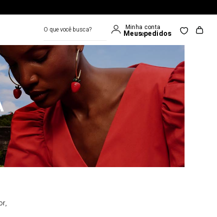
O que você busca?
A
or,