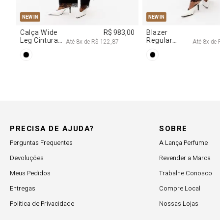
PP
P
M
G
34
36
38
4
NEW IN
NEW IN
0
Blusa Jeans
R$ 707,00
Calça Jeans
Corset Com
Reta Cintura
Até
7
x de
R$ 101,00
Até
6
x de
R$
Cinto
Média
PRECISA DE AJUDA?
SOBRE
Perguntas Frequentes
A Lança Perfume
Devoluções
Revender a Marca
Meus Pedidos
Trabalhe Conosco
Entregas
Compre Local
Política de Privacidade
Nossas Lojas