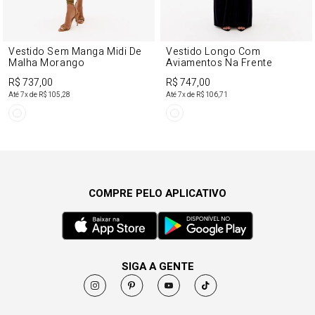
Vestido Sem Manga Midi De
Vestido Longo Com
Malha Morango
Aviamentos Na Frente
R$ 737,00
R$ 747,00
Até
7
x de
R$ 105,28
Até
7
x de
R$ 106,71
COMPRE PELO APLICATIVO
SIGA A GENTE