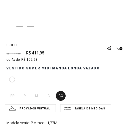
OUTLET
R$
411
,
95
R$
1
.
177
,
00
4
R$
102
,
98
VESTIDO SUPER MIDI MANGA LONGA VAZADO
PP
P
M
G
GG
Modelo veste:
P e mede 1,77M