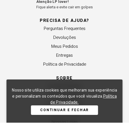
Atenção LP lover!
Fique alerta e evite cair em golpes
PRECISA DE AJUDA?
Perguntas Frequentes
Devoluções
Meus Pedidos
Entregas
Política de Privacidade
SOBRE
A Lança Perfume
Nosso site utiliza cookies que melhoram sua experiência
Revender a Marca
e personalizam os conteúdos que você visualiza.
Política
de Privacidade.
Trabalhe Conosco
CONTINUAR E FECHAR
Compre Local
Nossas Lojas