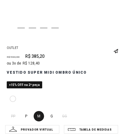
OUTLET
R$
385
,
20
R$
963
,
00
3
R$
128
,
40
VESTIDO SUPER MIDI OMBRO ÚNICO
+15% OFF na 2ª peça
PP
P
M
G
GG