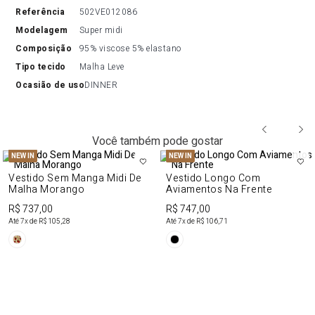
referência
502VE012086
modelagem
Super midi
composição
95% viscose 5% elastano
tipo tecido
Malha Leve
ocasião de uso
DINNER
Você também pode gostar
NEW IN
NEW IN
Vestido Sem Manga Midi De
Vestido Longo Com
Malha Morango
Aviamentos Na Frente
R$ 737,00
R$ 747,00
Até
7
x de
R$ 105,28
Até
7
x de
R$ 106,71