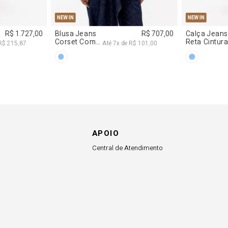
NEW IN
R$ 863,00
Colete
R$ 863,00
Alfaiataria
R$ 107,87
Até
8
x de
R$ 107,87
Com Linho
APOIO
Central de Atendimento