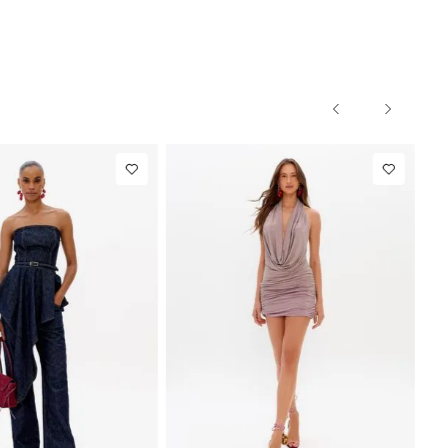
NEW IN
R$ 1.297,00
Calça Reta
R$ 863,00
Com Linho
Até
8
x de
R$ 162,12
Até
8
x de
R$ 107,87