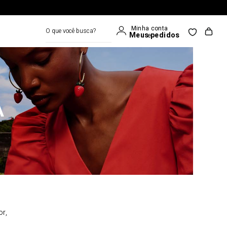
O que você busca?
A
or,