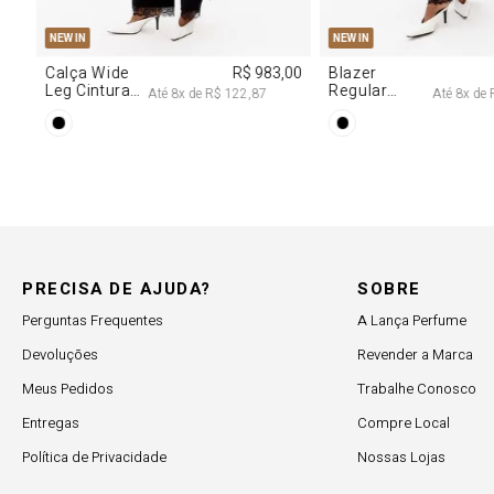
NEW IN
NEW IN
,00
Blazer
R$ 1.777,00
Calça Jeans
Regular
Barrel
Até
8
x de
R$ 222,12
Até
8
x de
Manga Longa
Cintura
Acetinado
Média
PRECISA DE AJUDA?
SOBRE
Perguntas Frequentes
A Lança Perfume
Devoluções
Revender a Marca
Meus Pedidos
Trabalhe Conosco
Entregas
Compre Local
Política de Privacidade
Nossas Lojas