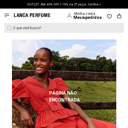
OUTLET: Até 65% OFF + 15% na 2ª peça. Confira >
LANÇAMENTO PRIMAVERA 27. Clique e aproveite.
O que você busca?
PÁGINA NÃO
ENCONTRADA