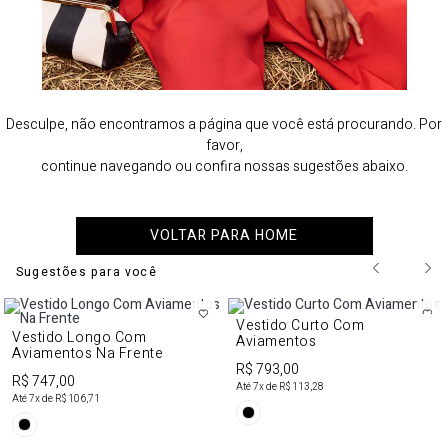
Desculpe, não encontramos a página que você está procurando. Por
favor,
continue navegando ou confira nossas sugestões abaixo.
VOLTAR PARA HOME
Sugestões para você
Vestido Curto Com
Vestido Longo Com
Aviamentos
Aviamentos Na Frente
R$ 793,00
R$ 747,00
Até
7
x de
R$ 113,28
Até
7
x de
R$ 106,71