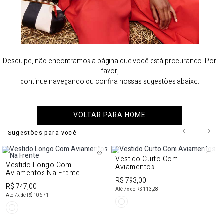
Desculpe, não encontramos a página que você está procurando. Por
favor,
continue navegando ou confira nossas sugestões abaixo.
VOLTAR PARA HOME
Sugestões para você
Vestido Curto Com
Vestido Longo Com
Aviamentos
Aviamentos Na Frente
R$ 793,00
R$ 747,00
Até
7
x de
R$ 113,28
Até
7
x de
R$ 106,71