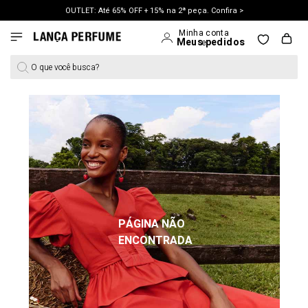
OUTLET: Até 65% OFF + 15% na 2ª peça. Confira >
LANÇAMENTO PRIMAVERA 27. Clique e aproveite.
O que você busca?
PÁGINA NÃO
ENCONTRADA