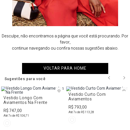
Desculpe, não encontramos a página que você está procurando. Por
favor,
continue navegando ou confira nossas sugestões abaixo.
VOLTAR PARA HOME
Sugestões para você
Vestido Curto Com
Vestido Longo Com
Aviamentos
Aviamentos Na Frente
R$ 793,00
R$ 747,00
Até
7
x de
R$ 113,28
Até
7
x de
R$ 106,71