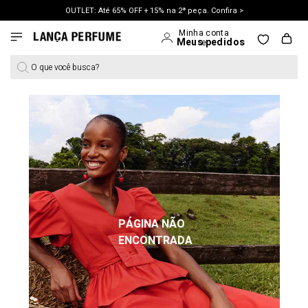
OUTLET: Até 65% OFF + 15% na 2ª peça. Confira >
LANÇAMENTO PRIMAVERA 27. Clique e aproveite.
O que você busca?
PÁGINA NÃO
ENCONTRADA