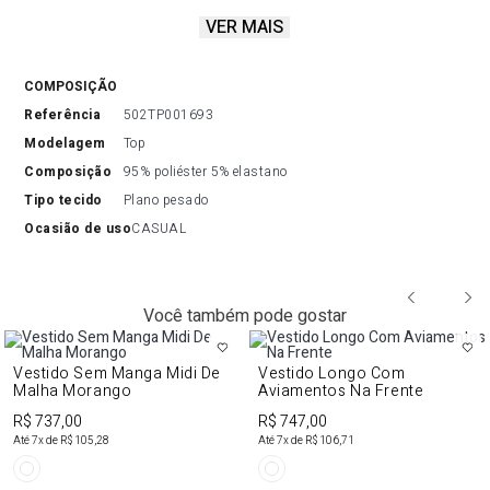
VER MAIS
o top feminino de alças reguláveis é a combinação de estilo e
poder. Use sozinho para um visual ousado ou
combine com blazer para inspirar elegância!
COMPOSIÇÃO
referência
502TP001693
modelagem
Top
composição
95% poliéster 5% elastano
tipo tecido
Plano pesado
ocasião de uso
CASUAL
Você também pode gostar
Vestido Sem Manga Midi De
Vestido Longo Com
Malha Morango
Aviamentos Na Frente
R$ 737,00
R$ 747,00
Até
7
x de
R$ 105,28
Até
7
x de
R$ 106,71