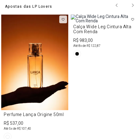
Apostas das LP Lovers
Calça Wide Leg Cintura Alta
Com Renda
R$ 983,00
Até
8
x de
R$ 122,87
Perfume Lança Origine 50ml
R$ 537,00
Até
5
x de
R$ 107,40