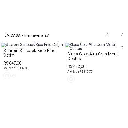
LA CASA - Primavera 27
Scarpin Slinback Bico Fino
Blusa Gola Alta Com Metal
Cetim
Costas
R$ 647,00
R$ 463,00
Até
6
x de
R$ 107,83
Até
4
x de
R$ 115,75