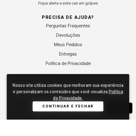
Fique alerta e evite cair em golpes
PRECISA DE AJUDA?
Perguntas Frequentes
Devoluções
Meus Pedidos
Entregas
Política de Privacidade
SOBRE
Nosso site utiliza cookies que melhoram sua experiência
Nosso site utiliza cookies que melhoram sua experiência
A Lança Perfume
e personalizam os conteúdos que você visualiza.
e personalizam os conteúdos que você visualiza.
Política
Política
Revender a Marca
de Privacidade.
de Privacidade.
Trabalhe Conosco
CONTINUAR E FECHAR
CONTINUAR E FECHAR
WHATSAPP
Compre Local
Nossas Lojas