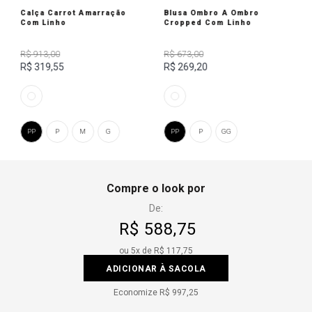
Calça Carrot Amarração
Blusa Ombro A Ombro
Com Linho
Cropped Com Linho
R$ 913,00
R$ 673,00
R$ 319,55
R$ 269,20
PP
P
M
G
PP
P
GG
Compre o look por
De:
R$ 588,75
ou
5
x de
R$ 117,75
ADICIONAR À SACOLA
Economize
R$ 997,25