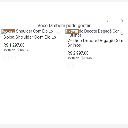
Você também pode gostar
NEW IN
NEW IN
Bolsa Shoulder Com Elo Lp
Vestido Decote Degagê Com
R$ 1.297,00
Brilhos
Até
8
x de
R$ 162,12
R$ 2.997,00
Até
8
x de
R$ 374,62