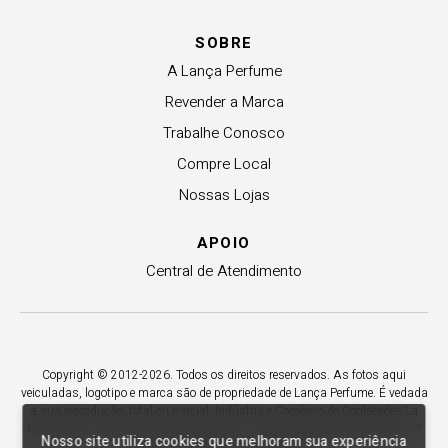
SOBRE
A Lança Perfume
Revender a Marca
Trabalhe Conosco
Compre Local
Nossas Lojas
APOIO
Central de Atendimento
Copyright © 2012-2026. Todos os direitos reservados. As fotos aqui
veiculadas, logotipo e marca são de propriedade de Lança Perfume. É vedada
a sua reprodução, total ou parcial. Indústria e Comércio de Confecções La
Moda LTDA - CNPJ 79.653.119/0009-70 – Acesso estadual Rio Maina, nº
Nosso site utiliza cookies que melhoram sua experiência
1925 - Vila Macarini - Criciúma/SC.