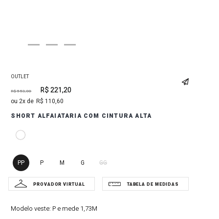
OUTLET
R$
221
,
20
R$
553
,
00
2
R$
110
,
60
SHORT ALFAIATARIA COM CINTURA ALTA
PP
P
M
G
GG
Modelo veste:
P e mede 1,73M