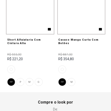
Short Alfaiataria Com
Casaco Manga Curta Com
Cintura Alta
Botões
R$ 553,00
R$ 887,00
R$ 221,20
R$ 354,80
PP
P
M
G
PP
M
Compre o look por
De: