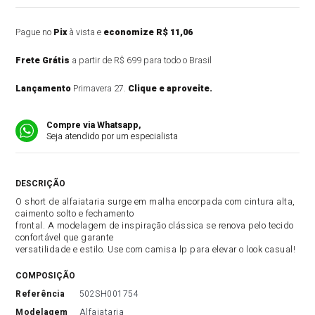
Pague no
Pix
à vista e
economize R$ 11,06
Frete Grátis
a partir de R$ 699 para todo o Brasil
Lançamento
Primavera 27.
Clique e aproveite.
Compre via Whatsapp,
Seja atendido por um especialista
DESCRIÇÃO DO PRODUTO
O short de alfaiataria surge em malha encorpada com cintura alta,
caimento solto e fechamento
frontal. A modelagem de inspiração clássica se renova pelo tecido
confortável que garante
versatilidade e estilo. Use com camisa lp para elevar o look casual!
COMPOSIÇÃO
referência
502SH001754
modelagem
Alfaiataria