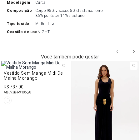
modelagem
Curta
composição
Corpo 95% viscose 5% elastano; forro 
86% poliéster 14% elastano
tipo tecido
Malha Leve
ocasião de uso
NIGHT
Você também pode gostar
Vestido Sem Manga Midi De
Malha Morango
R$ 737,00
Até
7
x de
R$ 105,28