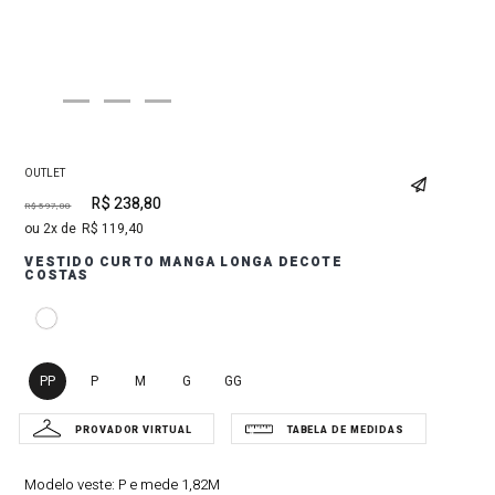
OUTLET
R$
238
,
80
R$
597
,
00
2
R$
119
,
40
VESTIDO CURTO MANGA LONGA DECOTE
COSTAS
PP
P
M
G
GG
Modelo veste:
P e mede 1,82M