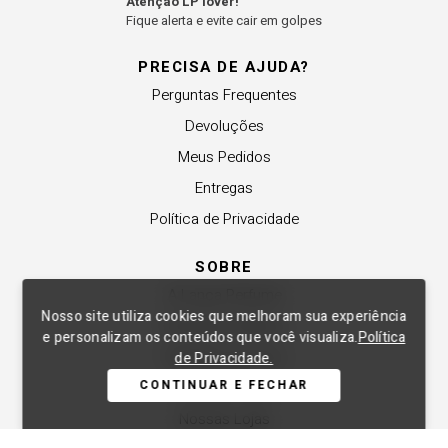
Atenção LP lover!
Fique alerta e evite cair em golpes
PRECISA DE AJUDA?
Perguntas Frequentes
Devoluções
Meus Pedidos
Entregas
Política de Privacidade
SOBRE
A Lança Perfume
Nosso site utiliza cookies que melhoram sua experiência
Revender a Marca
e personalizam os conteúdos que você visualiza.
Política
Trabalhe Conosco
de Privacidade.
CONTINUAR E FECHAR
Compre Local
Nossas Lojas