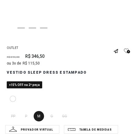
OUTLET
R$
346
,
50
R$
693
,
00
3
R$
115
,
50
VESTIDO SLEEP DRESS ESTAMPADO
+15% OFF na 2ª peça
PP
P
M
G
GG