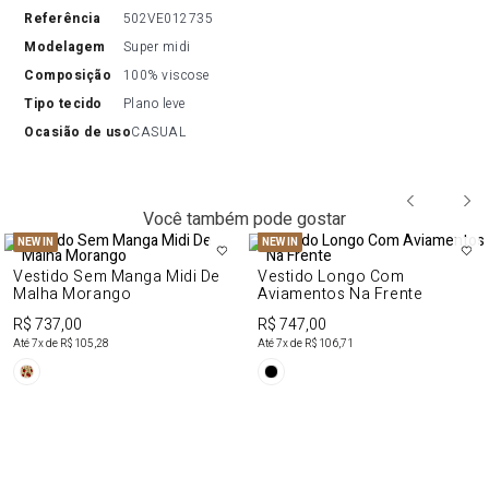
referência
502VE012735
modelagem
Super midi
composição
100% viscose
tipo tecido
Plano leve
ocasião de uso
CASUAL
Você também pode gostar
NEW IN
NEW IN
Vestido Sem Manga Midi De
Vestido Longo Com
Malha Morango
Aviamentos Na Frente
R$ 737,00
R$ 747,00
Até
7
x de
R$ 105,28
Até
7
x de
R$ 106,71