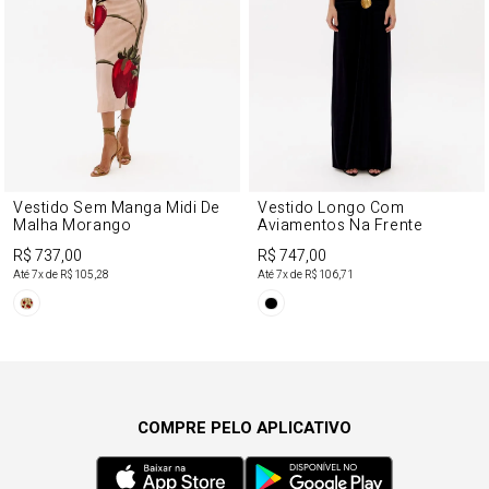
Vestido Sem Manga Midi De
Vestido Longo Com
Malha Morango
Aviamentos Na Frente
R$ 737,00
R$ 747,00
Até
7
x de
R$ 105,28
Até
7
x de
R$ 106,71
COMPRE PELO APLICATIVO