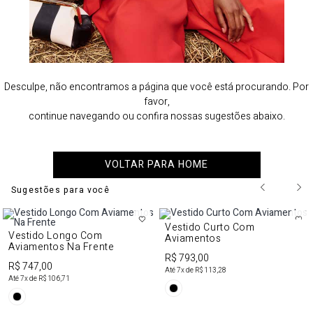
Desculpe, não encontramos a página que você está procurando. Por
favor,
continue navegando ou confira nossas sugestões abaixo.
VOLTAR PARA HOME
Sugestões para você
Vestido Curto Com
Vestido Longo Com
Aviamentos
Aviamentos Na Frente
R$ 793,00
R$ 747,00
Até
7
x de
R$ 113,28
Até
7
x de
R$ 106,71