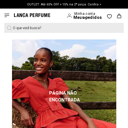
OUTLET: Até 65% OFF + 15% na 2ª peça. Confira >
LANÇAMENTO PRIMAVERA 27. Clique e aproveite.
O que você busca?
PÁGINA NÃO
ENCONTRADA