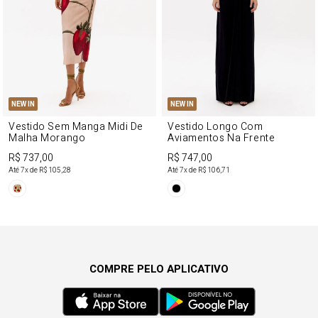
NEW IN
NEW IN
Vestido Sem Manga Midi De
Vestido Longo Com
Malha Morango
Aviamentos Na Frente
R$ 737,00
R$ 747,00
Até
7
x de
R$ 105,28
Até
7
x de
R$ 106,71
COMPRE PELO APLICATIVO