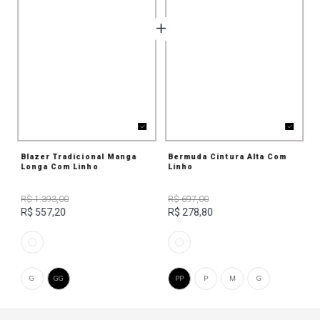
Blazer Tradicional Manga
Bermuda Cintura Alta Com
Longa Com Linho
Linho
R$ 1.393,00
R$ 697,00
R$ 557,20
R$ 278,80
G
GG
PP
P
M
G