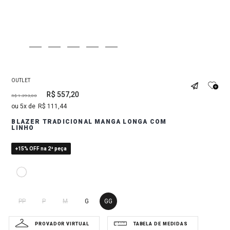
OUTLET
R$
557
,
20
R$
1
.
393
,
00
5
R$
111
,
44
BLAZER TRADICIONAL MANGA LONGA COM
LINHO
+15% OFF na 2ª peça
PP
P
M
G
GG